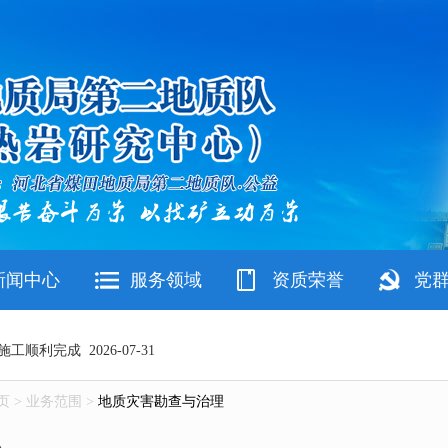
新闻中心
服务领域
资质荣誉
党
读及征文活动中荣获佳绩
施工顺利完成
页 >
业务范围 >
地质灾害勘查与治理
会